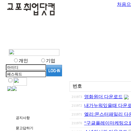
처음으
개인
기업
번호
영화원더 다운로드
211973
내가누워있을때 다운
211972
엘리:몬스터패밀리 다
211971
공지사항
“구글플레이마케팅으로 
211970
묻고답하기