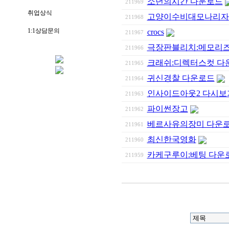
소년의시간 다운로드
211969
취업상식
고양이수비대모나리자
211968
1:1상담문의
crocs
211967
극장판블리치:메모리
211966
크래쉬:디렉터스컷 다
211965
귀신경찰 다운로드
211964
인사이드아웃2 다시보
211963
파이썬장고
211962
베르사유의장미 다운
211961
최신한국영화
211960
카케구루이:베팅 다운
211959