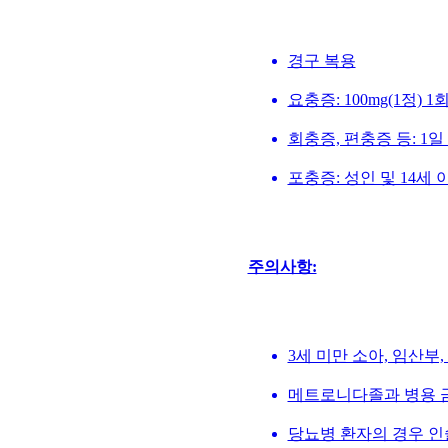
경구 복용
요충증: 100mg(1정) 1
회충증, 편충증 등: 1일 
포충증: 성인 및 14세 이
주의사항:
3세 미만 소아, 임산부
메트로니다졸과 병용 
당뇨병 환자의 경우 인