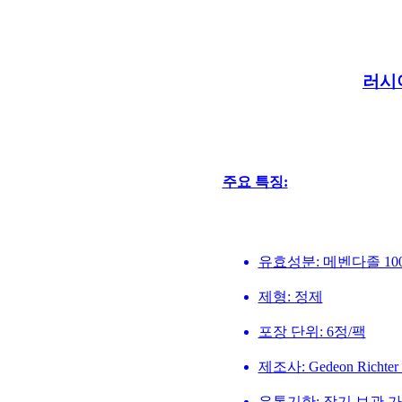
러시
주요 특징:
유효성분: 메벤다졸 10
제형: 정제
포장 단위: 6정/팩
제조사: Gedeon Richt
유통기한: 장기 보관 