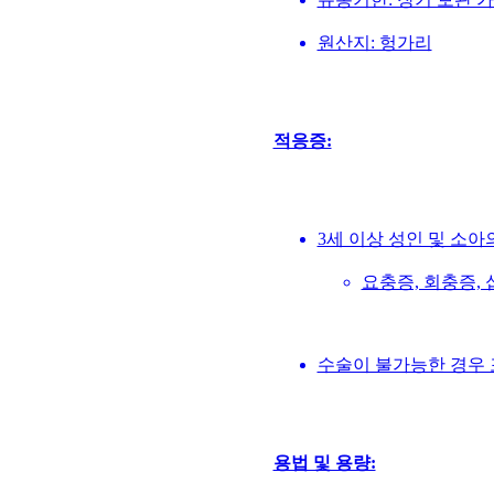
원산지: 헝가리
적응증:
3세 이상 성인 및 소아
요충증, 회충증,
수술이 불가능한 경우 
용법 및 용량: