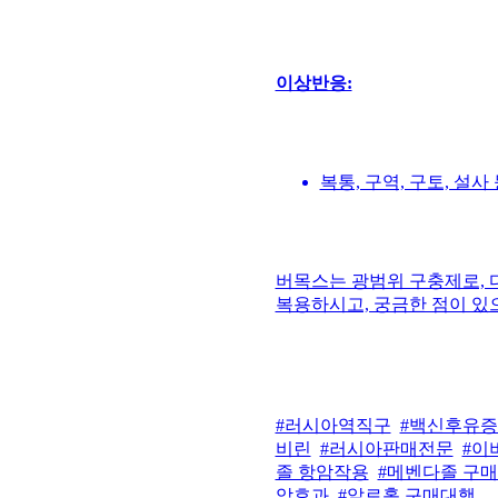
이상반응:
복통, 구역, 구토, 설사
버목스는 광범위 구충제로, 
복용하시고, 궁금한 점이 있
#러시아역직구
#백신후유
비린
#러시아판매전문
#이
졸 항암작용
#메벤다졸 구
암효과
#알로홀 구매대행