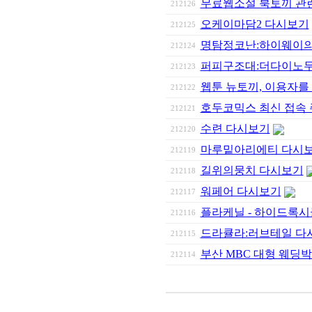
무료웹소설 북토끼 관
212126
오케이마담2 다시보기
212125
명탐정코난:하이웨이
212124
퍼피구조대:더다이노무
212123
웹툰 뉴토끼, 이용자를 
212122
호두코믹스 최신 접속 
212121
수련 다시보기
212120
마루밑아리에티 다시
212119
길위의뭉치 다시보기
212118
워페어 다시보기
212117
플라케닐 - 하이드록시클
212116
드라큘라:러브테일 다
212115
부산 MBC 대형 웨
212114