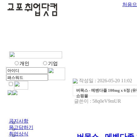
처음으
개인
기업
작성일 : 2026-05-20 11:02
버목스 - 메벤다졸 100mg x 6정 
쇼핑몰
글쓴이 :
58q0eV9mUR
공지사항
묻고답하기
취업상식
버목스 - 메벤다졸 1