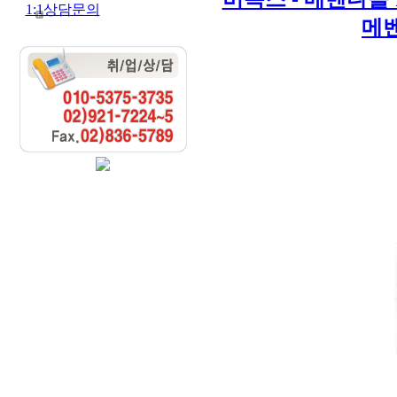
1:1상담문의
메