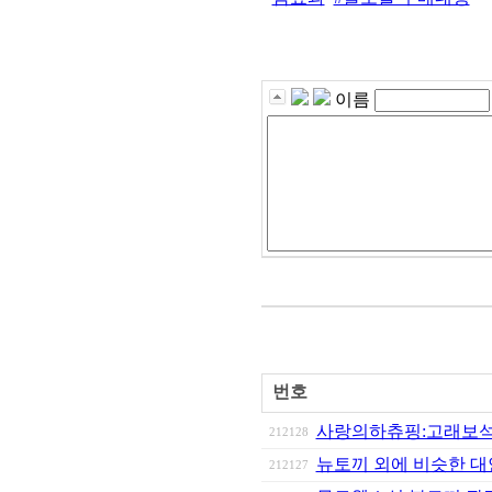
이름
번호
사랑의하츄핑:고래보
212128
뉴토끼 외에 비슷한 대
212127