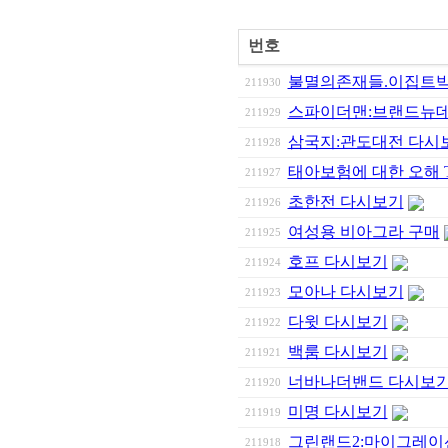
번호
불멸의존재들.이집트
211930
스파이더맨:브랜드뉴데
211929
삼국지:관도대전 다시
211928
태아보험에 대한 오해 To
211927
초한전 다시보기
211926
여성용 비아그라 구매
211925
호프 다시보기
211924
모아나 다시보기
211923
다윗 다시보기
211922
백룸 다시보기
211921
너바나더밴드 다시보
211920
미명 다시보기
211919
그린랜드2:마이그레이
211918