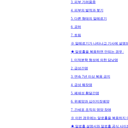
3. 피부 가려움증
4. 피부의 발적과 붓기
5. 다른 형태의 알레르기
6. 공허
7. 트림
※ 알레르기가 나타나고 기사에 설명되
◈ 알로홀을 복용하면 안되는 경우 :
1. 미적분학 형성에 의한 담낭염
2. 급성간염
3. 연속 7년 이상 복용 금지
4. 급성 췌장염
5. 폐쇄성 황달간염
6. 위궤양과 십이지장궤양
7. 간세포 조직의 영양 장애
※ 이런 경우에는 알로홀을 복용하지 
◈ 알로홀 설명서와 알로홀 공식 사이