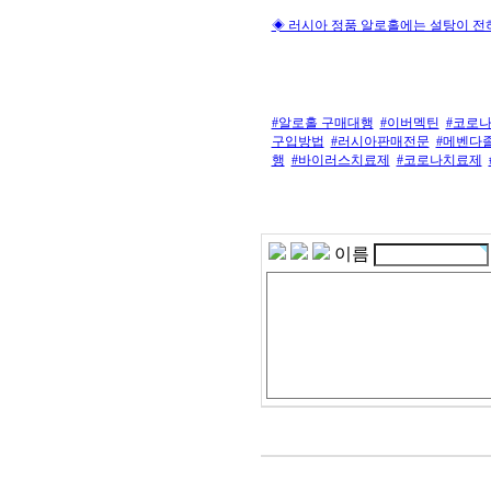
◈ 러시아 정품 알로홀에는 설탕이 전
#알로홀 구매대행
#이버멕틴
#코로
구입방법
#러시아판매전문
#메벤다
행
#바이러스치료제
#코로나치료제
이름