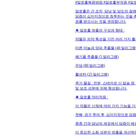
#알로홀복용방법 #알로홀부작용 #알
알로홀은 간 조직, 담낭 및 담도의 질
담즙이 십이지장으로 침투하는 것을 촉
료를 받으시는 것을 권장합니다.
◈ 알로홀 방출의 구성과 형태 :
약물은 의약 특성을 가진 여러 가지 
마른 마늘과 양파 추출물 (40 밀리그램
쐐기풀 추출물 (5 밀리그램)
우담 (80 밀리그램)
활성탄 (25 밀리그램)
추가 물질 : 전분, 스테아르 산 칼슘 염
및 보조 성분에 의해 형성됩니다.
◈ 알로홀 약리작용 :
이 약물은 신체에 여러 가지 기능을 가
첫째, 경구 투여 후, 십이지장으로 담
종종 간과 담낭의 세포에서 담즙이 배
이 중요한 소화 성분의 방출을 개선하