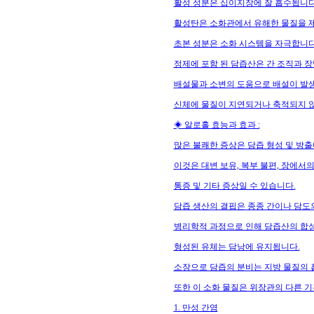
활성 성분은 십이지장에 잘 흡수됩니다
활성탄은 소화관에서 유해한 물질을 
초본 성분은 소화 시스템을 자극합니다
정제에 포함 된 담즙산은 간 조직과 
배설물과 소변의 도움으로 배설이 발
신체에 물질이 지연되거나 축적되지 
◈ 알로홀 효능과 효과 :
많은 불쾌한 증상은 담즙 형성 및 방출
이것은 대변 보유, 복부 불편, 장에서의
통증 및 기타 증상일 수 있습니다.
담즙 생산의 결핍은 종종 간이나 담도
병리학적 과정으로 인해 담즙산의 합
형성된 유체는 담낭에 유지됩니다.
소장으로 담즙의 분비는 지방 물질의 
또한 이 소화 물질은 위장관의 다른 
1. 만성 간염