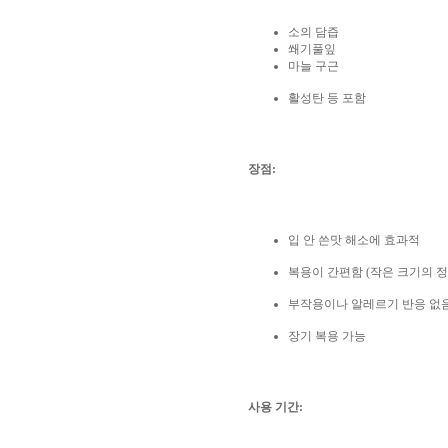
소의 담즙
쐐기풀잎
마늘 구근
활성탄 등 포함
장점:
입 안 쓴맛 해소에 효과적
복용이 간편함 (작은 크기의 정
부작용이나 알레르기 반응 없
장기 복용 가능
사용 기간: