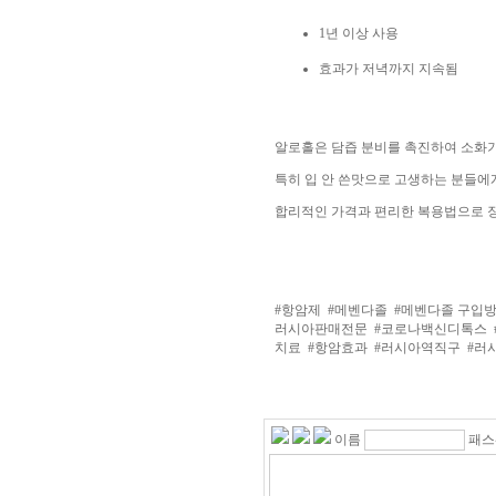
1년 이상 사용
효과가 저녁까지 지속됨
알로홀은 담즙 분비를 촉진하여 소화기
특히 입 안 쓴맛으로 고생하는 분들에
합리적인 가격과 편리한 복용법으로 장
#항암제
#메벤다졸
#메벤다졸 구입
러시아판매전문
#코로나백신디톡스
치료
#항암효과
#러시아역직구
#러
이름
패스