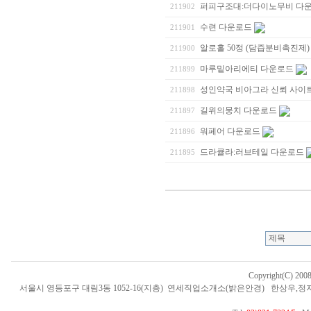
퍼피구조대:더다이노무비 다
211902
수련 다운로드
211901
알로홀 50정 (담즙분비촉진제) 
211900
마루밑아리에티 다운로드
211899
성인약국 비아그라 신뢰 사이트
211898
길위의뭉치 다운로드
211897
워페어 다운로드
211896
드라큘라:러브테일 다운로드
211895
Copyright(C) 200
서울시 영등포구 대림3동 1052-16(지층) 연세직업소개소(밝은안경) 한상우,정지철,최