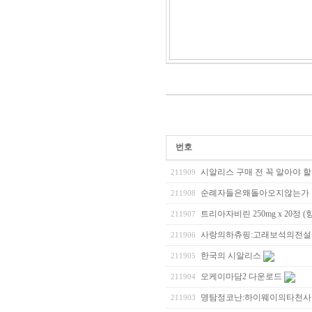
번호
시알리스 구매 전 꼭 알아야 할
211909
순례자들은왜돌아오지않는가
211908
트리아자비린 250mg x 20정
211907
사랑의하츄핑:고래보석의전설
211906
한국의 시알리스
211905
오케이마담2 다운로드
211904
명탐정코난:하이웨이의타천사
211903