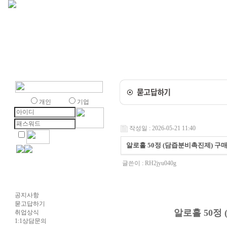
개인
기업
작성일 : 2026-05-21 11:40
알로홀 50정 (담즙분비촉진제) 구매
글쓴이 :
RH2jyu040g
공지사항
묻고답하기
알로홀 50정
취업상식
1:1상담문의