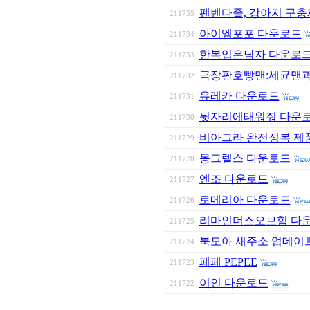
펜벤다졸, 강아지 구충
211735
아이엠포포 다운로드
211734
한복입은남자 다운로
211733
극장판호빵맨:세균맨
211732
유레카 다운로드
211731
뒷자리에태워줘 다운
211730
비아그라 완전정복 제품군
211729
몽그렐스 다운로드
211728
엔조 다운로드
211727
로메리아 다운로드
211726
리마인더스오브힘 다
211725
북모아 새주소 업데이트
211724
페페 PEPEE
211723
이인 다운로드
211722