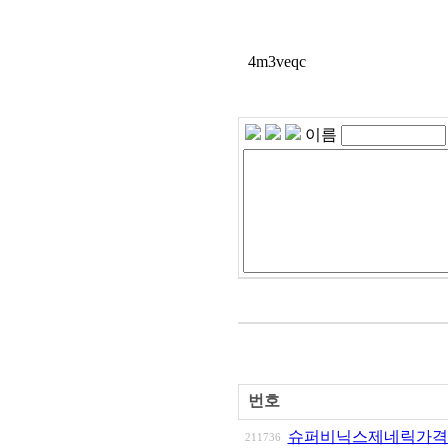
4m3veqc
이름
번호
슈퍼비닉스제네릭가격 
211736