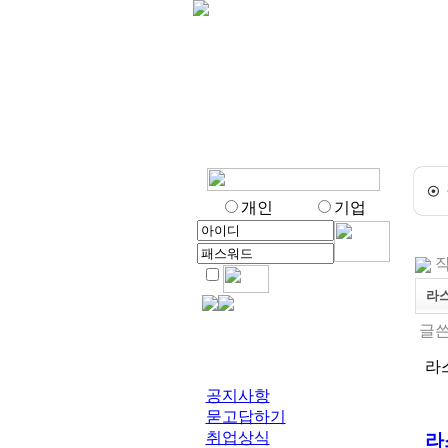
개인
기업
작
라
글쓴
라
공지사항
묻고답하기
취업상식
라