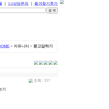
물
｜
1:1상담문의
｜
즐겨찾기추가
HOME
> 커뮤니티 >
묻고답하기
조회 : 557
보기