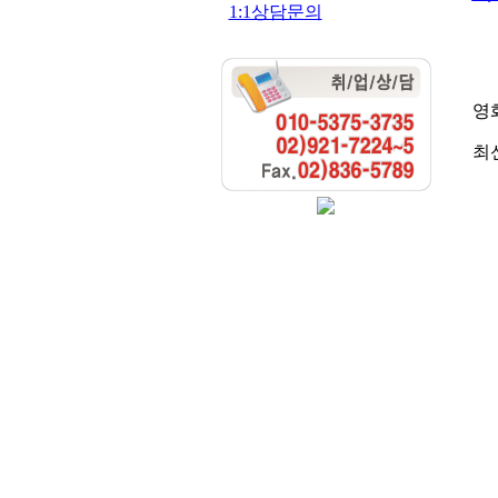
1:1상담문의
영
최