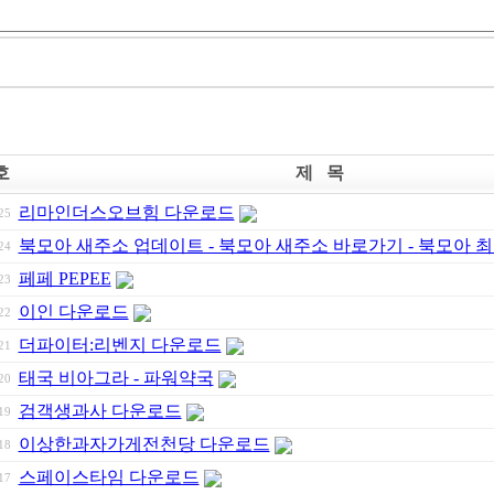
호
제 목
리마인더스오브힘 다운로드
25
북모아 새주소 업데이트 - 북모아 새주소 바로가기 - 북모아 
24
페페 PEPEE
23
이인 다운로드
22
더파이터:리벤지 다운로드
21
태국 비아그라 - 파워약국
20
검객생과사 다운로드
19
이상한과자가게전천당 다운로드
18
스페이스타임 다운로드
17